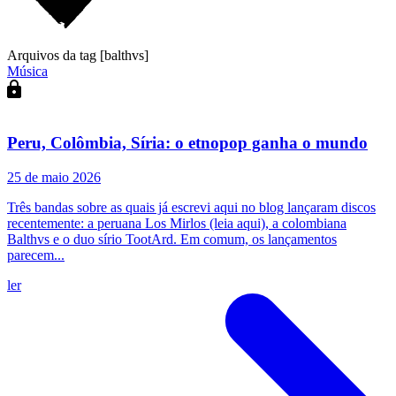
Arquivos da tag [balthvs]
Música
Peru, Colômbia, Síria: o etnopop ganha o mundo
25 de maio 2026
Três bandas sobre as quais já escrevi aqui no blog lançaram discos
recentemente: a peruana Los Mirlos (leia aqui), a colombiana
Balthvs e o duo sírio TootArd. Em comum, os lançamentos
parecem...
ler