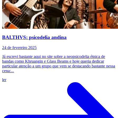
BALTHVS: psicodelia andina
24 de fevereiro 2025
Já escrevi bastante aqui no site sobre a neopsicodelia étnica de
bandas como Khruangin e Glass Beams e hoje queria dedicar
particular atenção a um grupo que vem se destacando bastante nessa
cena:...
ler