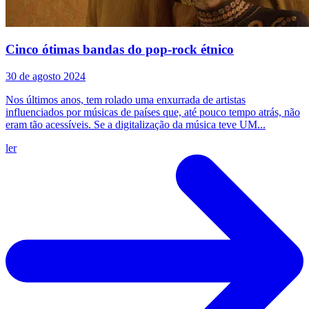
Cinco ótimas bandas do pop-rock étnico
30 de agosto 2024
Nos últimos anos, tem rolado uma enxurrada de artistas
influenciados por músicas de países que, até pouco tempo atrás, não
eram tão acessíveis. Se a digitalização da música teve UM...
ler