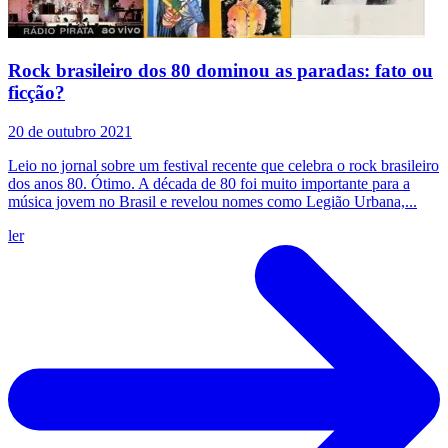
Rock brasileiro dos 80 dominou as paradas: fato ou
ficção?
20 de outubro 2021
Leio no jornal sobre um festival recente que celebra o rock brasileiro
dos anos 80. Ótimo. A década de 80 foi muito importante para a
música jovem no Brasil e revelou nomes como Legião Urbana,...
ler