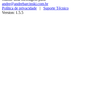
andre@andrebarcinski.com.br
Política de privacidade
|
Suporte Técnico
Version: 1.5.5