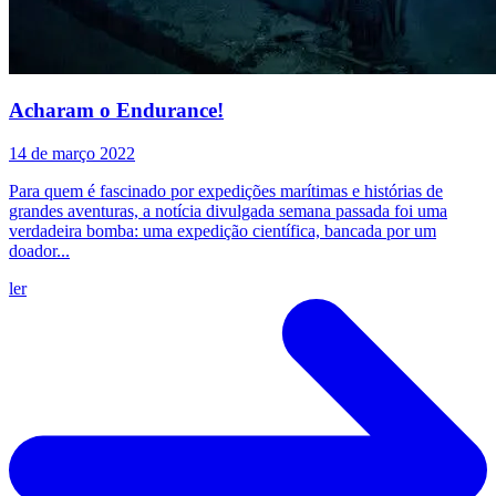
Acharam o Endurance!
14 de março 2022
Para quem é fascinado por expedições marítimas e histórias de
grandes aventuras, a notícia divulgada semana passada foi uma
verdadeira bomba: uma expedição científica, bancada por um
doador...
ler