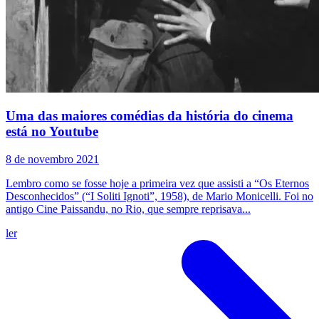
Uma das maiores comédias da história do cinema
está no Youtube
8 de novembro 2021
Lembro como se fosse hoje a primeira vez que assisti a “Os Eternos
Desconhecidos” (“I Soliti Ignoti”, 1958), de Mario Monicelli. Foi no
antigo Cine Paissandu, no Rio, que sempre reprisava...
ler