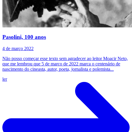
Pasolini, 100 anos
4 de março 2022
Não posso começar esse texto sem agradecer ao leitor Moacir Neto,
que me lembrou que 5 de março de 2022 marca o centenário de
nascimento do cineasta, autor, poeta, jornalista e polemista...
ler