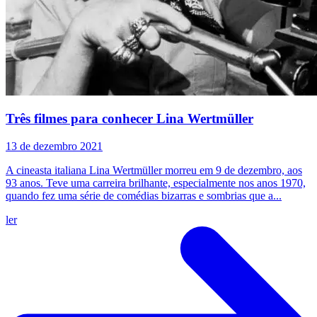
Três filmes para conhecer Lina Wertmüller
13 de dezembro 2021
A cineasta italiana Lina Wertmüller morreu em 9 de dezembro, aos
93 anos. Teve uma carreira brilhante, especialmente nos anos 1970,
quando fez uma série de comédias bizarras e sombrias que a...
ler