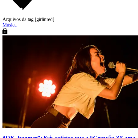
Arquivos da tag [girlinred]
Música
“OK, boomer”: Seis artistas que a “Geração Z” ama