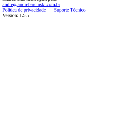
andre@andrebarcinski.com.br
Política de privacidade
|
Suporte Técnico
Version: 1.5.5