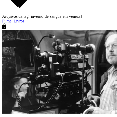
Arquivos da tag [inverno-de-sangue-em-veneza]
Filme
,
Livros