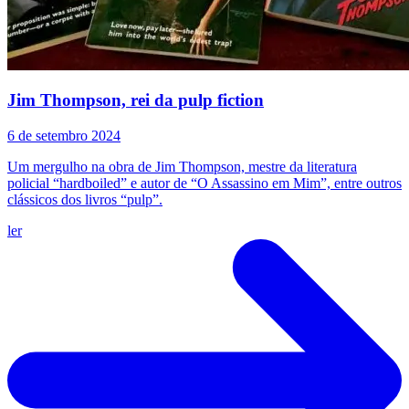
Jim Thompson, rei da pulp fiction
6 de setembro 2024
Um mergulho na obra de Jim Thompson, mestre da literatura
policial “hardboiled” e autor de “O Assassino em Mim”, entre outros
clássicos dos livros “pulp”.
ler