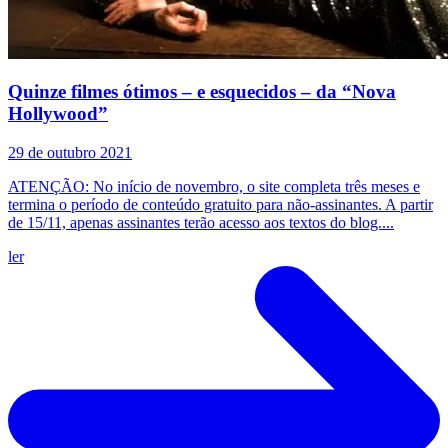
Quinze filmes ótimos – e esquecidos – da “Nova
Hollywood”
29 de outubro 2021
ATENÇÃO: No início de novembro, o site completa três meses e
termina o período de conteúdo gratuito para não-assinantes. A partir
de 15/11, apenas assinantes terão acesso aos textos do blog....
ler