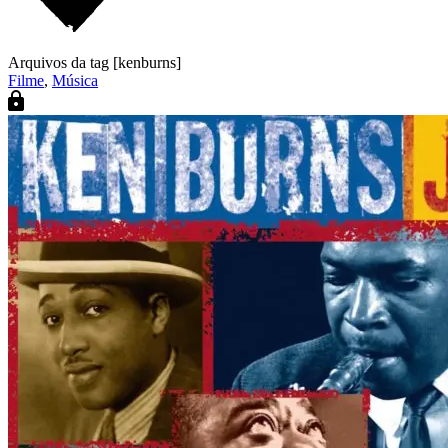
Arquivos da tag [kenburns]
Filme
,
Música