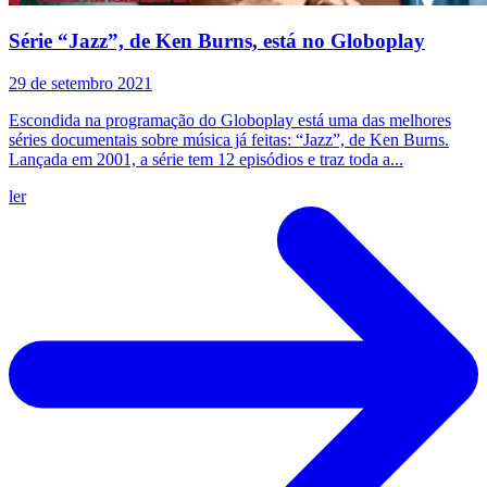
Série “Jazz”, de Ken Burns, está no Globoplay
29 de setembro 2021
Escondida na programação do Globoplay está uma das melhores
séries documentais sobre música já feitas: “Jazz”, de Ken Burns.
Lançada em 2001, a série tem 12 episódios e traz toda a...
ler