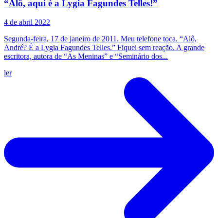
“Alô, aqui é a Lygia Fagundes Telles!”
4 de abril 2022
Segunda-feira, 17 de janeiro de 2011. Meu telefone toca. “Alô,
André? É a Lygia Fagundes Telles.” Fiquei sem reação. A grande
escritora, autora de “As Meninas” e “Seminário dos...
ler