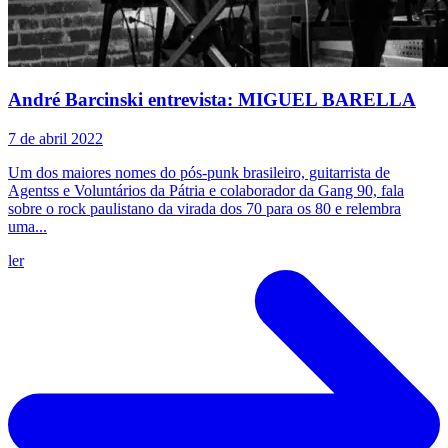
André Barcinski entrevista: MIGUEL BARELLA
7 de abril 2022
Um dos maiores nomes do pós-punk brasileiro, guitarrista de
Agentss e Voluntários da Pátria e colaborador da Gang 90, fala
sobre o rock paulistano da virada dos 70 para os 80 e relembra
uma...
ler