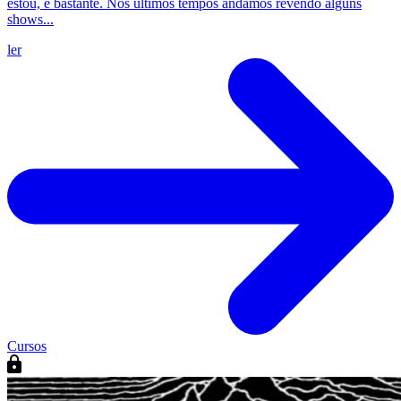
estou, e bastante. Nos últimos tempos andamos revendo alguns
shows...
ler
Cursos