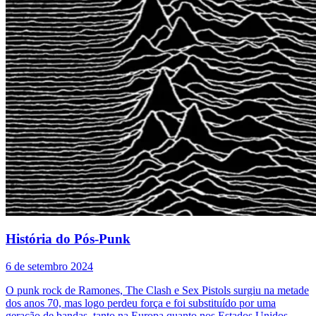
História do Pós-Punk
6 de setembro 2024
O punk rock de Ramones, The Clash e Sex Pistols surgiu na metade
dos anos 70, mas logo perdeu força e foi substituído por uma
geração de bandas, tanto na Europa quanto nos Estados Unidos,