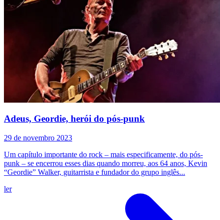
Adeus, Geordie, herói do pós-punk
29 de novembro 2023
Um capítulo importante do rock – mais especificamente, do pós-
punk – se encerrou esses dias quando morreu, aos 64 anos, Kevin
“Geordie” Walker, guitarrista e fundador do grupo inglês...
ler