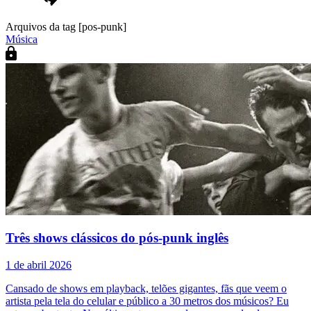
Arquivos da tag [pos-punk]
Música
Três shows clássicos do pós-punk inglês
1 de abril 2026
Cansado de shows em playback, telões gigantes, fãs que veem o
artista pela tela do celular e público a 30 metros dos músicos? Eu