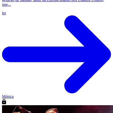
que...
ler
Música