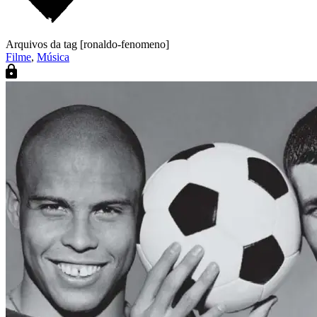
Arquivos da tag [ronaldo-fenomeno]
Filme
,
Música