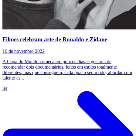
Filmes celebram arte de Ronaldo e Zidane
16 de novembro 2022
A Copa do Mundo começa em poucos dias, e gostaria de
recomendar dois documentários, feitos em estilos totalmente
diferentes, mas que conseguem, cada qual a seu modo, abordar com
talento as...
ler