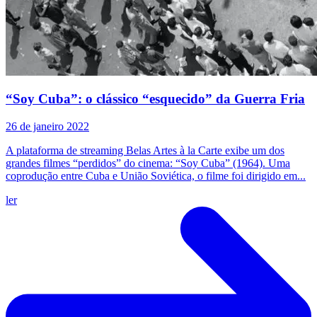
“Soy Cuba”: o clássico “esquecido” da Guerra Fria
26 de janeiro 2022
A plataforma de streaming Belas Artes à la Carte exibe um dos
grandes filmes “perdidos” do cinema: “Soy Cuba” (1964). Uma
coprodução entre Cuba e União Soviética, o filme foi dirigido em...
ler