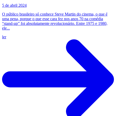
5 de abril 2024
O público brasileiro só conhece Steve Martin do cinema, o que é
uma pena, porque o que esse cara fez nos anos 70 na comédia
“stand-up” foi absolutamente revolucionário. Entre 1975 e 1980,
ele...
ler