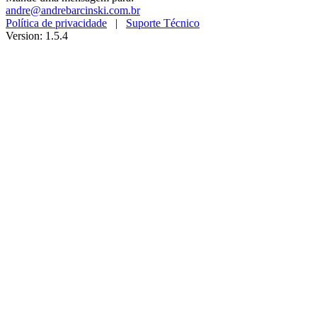
andre@andrebarcinski.com.br
Política de privacidade
|
Suporte Técnico
Version: 1.5.4