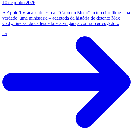
10 de junho 2026
A Apple TV acaba de estrear “Cabo do Medo”, o terceiro filme – na
verdade, uma minissérie – adaptada da história do detento Max
Cady, que sai da cadeia e busca vingança contra o advogado...
ler