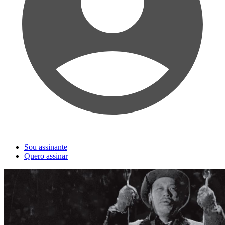
Sou assinante
Quero assinar