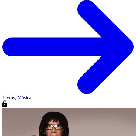
Livros
,
Música