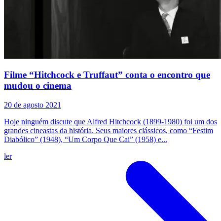
Filme “Hitchcock e Truffaut” conta o encontro que
mudou o cinema
20 de agosto 2021
Hoje ninguém discute que Alfred Hitchcock (1899-1980) foi um dos
grandes cineastas da história. Seus maiores clássicos, como “Festim
Diabólico” (1948), “Um Corpo Que Cai” (1958) e...
ler