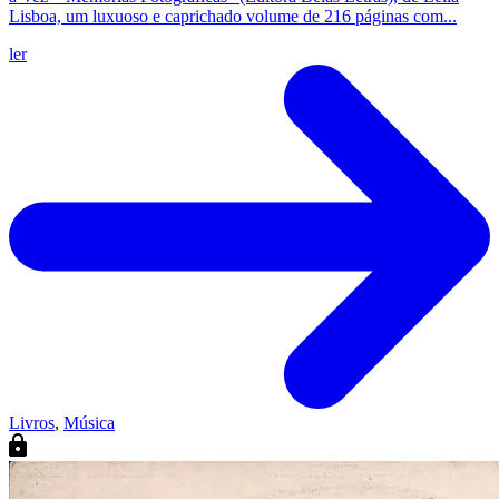
Lisboa, um luxuoso e caprichado volume de 216 páginas com...
ler
Livros
,
Música