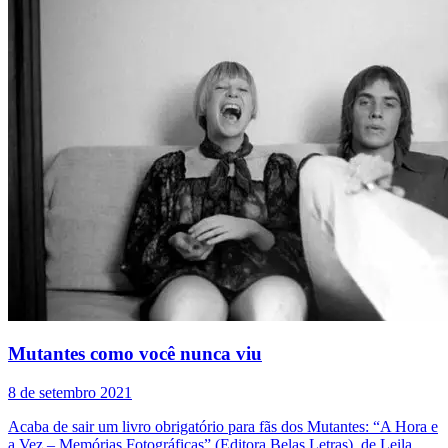
Mutantes como você nunca viu
8 de setembro 2021
Acaba de sair um livro obrigatório para fãs dos Mutantes: “A Hora e
a Vez – Memórias Fotográficas” (Editora Belas Letras), de Leila