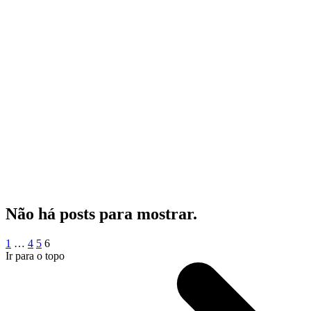
Não há posts para mostrar.
Paginação
1
…
4
5
6
Ir para o topo
de
posts