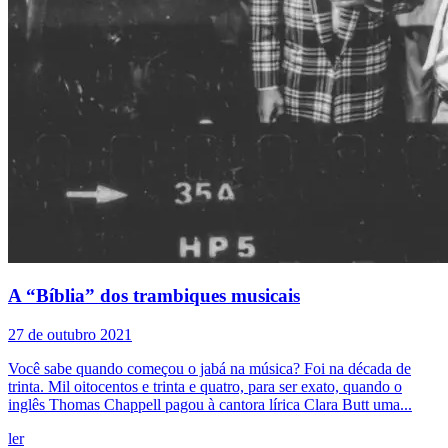
A “Bíblia” dos trambiques musicais
27 de outubro 2021
Você sabe quando começou o jabá na música? Foi na década de
trinta. Mil oitocentos e trinta e quatro, para ser exato, quando o
inglês Thomas Chappell pagou à cantora lírica Clara Butt uma...
ler