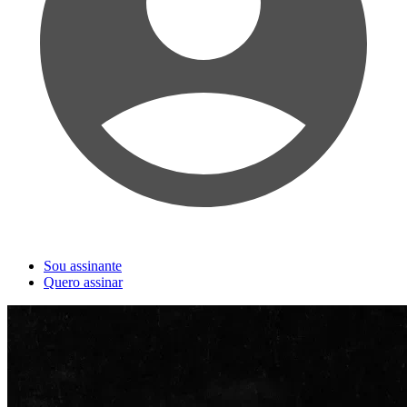
Sou assinante
Quero assinar