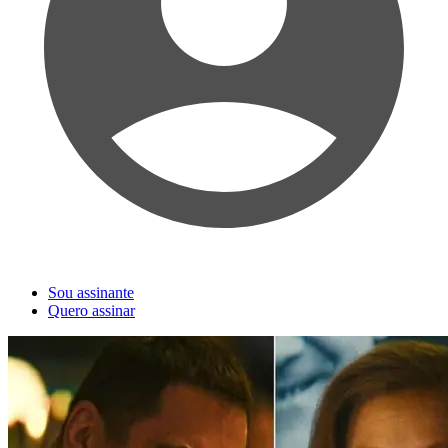
Sou assinante
Quero assinar