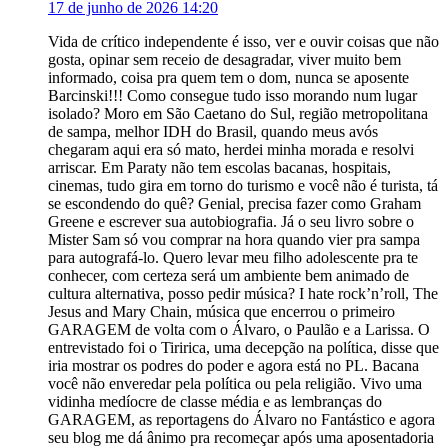
17 de junho de 2026 14:20
Vida de crítico independente é isso, ver e ouvir coisas que não
gosta, opinar sem receio de desagradar, viver muito bem
informado, coisa pra quem tem o dom, nunca se aposente
Barcinski!!! Como consegue tudo isso morando num lugar
isolado? Moro em São Caetano do Sul, região metropolitana
de sampa, melhor IDH do Brasil, quando meus avós
chegaram aqui era só mato, herdei minha morada e resolvi
arriscar. Em Paraty não tem escolas bacanas, hospitais,
cinemas, tudo gira em torno do turismo e você não é turista, tá
se escondendo do quê? Genial, precisa fazer como Graham
Greene e escrever sua autobiografia. Já o seu livro sobre o
Mister Sam só vou comprar na hora quando vier pra sampa
para autografá-lo. Quero levar meu filho adolescente pra te
conhecer, com certeza será um ambiente bem animado de
cultura alternativa, posso pedir música? I hate rock’n’roll, The
Jesus and Mary Chain, música que encerrou o primeiro
GARAGEM de volta com o Álvaro, o Paulão e a Larissa. O
entrevistado foi o Tiririca, uma decepção na política, disse que
iria mostrar os podres do poder e agora está no PL. Bacana
você não enveredar pela política ou pela religião. Vivo uma
vidinha medíocre de classe média e as lembranças do
GARAGEM, as reportagens do Álvaro no Fantástico e agora
seu blog me dá ânimo pra recomeçar após uma aposentadoria