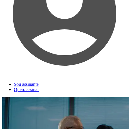
Sou assinante
Quero assinar