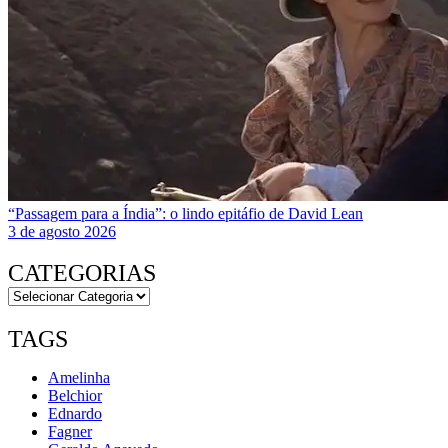
“Passagem para a Índia”: o lindo epitáfio de David Lean
3 de agosto 2026
CATEGORIAS
TAGS
Amelinha
Belchior
Ednardo
Fagner