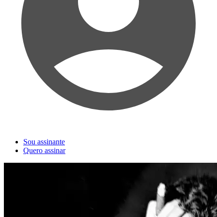
Sou assinante
Quero assinar