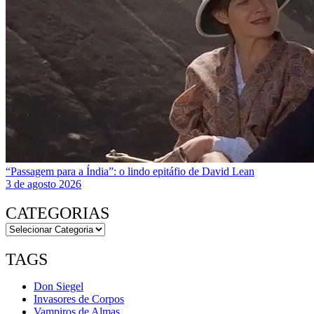
“Passagem para a Índia”: o lindo epitáfio de David Lean
3 de agosto 2026
CATEGORIAS
TAGS
Don Siegel
Invasores de Corpos
Vampiros de Almas