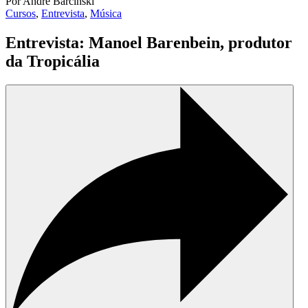
Por André Barcinski
Cursos
,
Entrevista
,
Música
Entrevista: Manoel Barenbein, produtor
da Tropicália