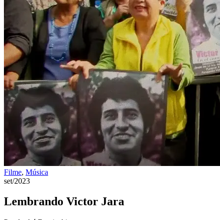
Filme
,
Música
set/2023
Lembrando Victor Jara