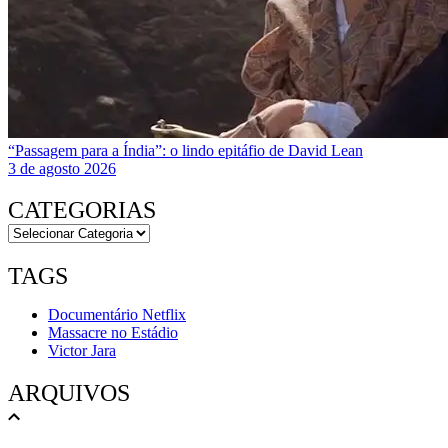
“Passagem para a Índia”: o lindo epitáfio de David Lean
3 de agosto 2026
CATEGORIAS
TAGS
Documentário Netflix
Massacre no Estádio
Victor Jara
ARQUIVOS