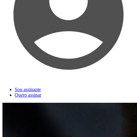
Sou assinante
Quero assinar