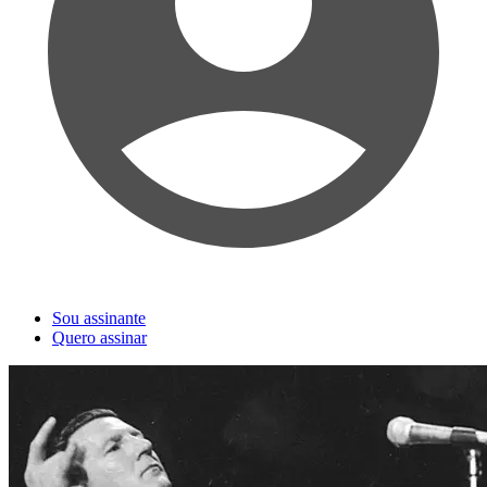
Sou assinante
Quero assinar