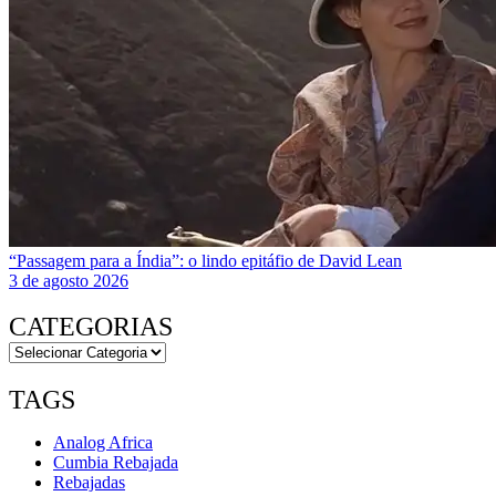
“Passagem para a Índia”: o lindo epitáfio de David Lean
3 de agosto 2026
CATEGORIAS
TAGS
Analog Africa
Cumbia Rebajada
Rebajadas