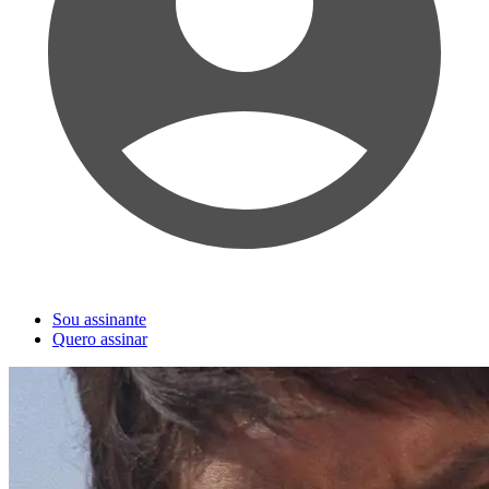
Sou assinante
Quero assinar