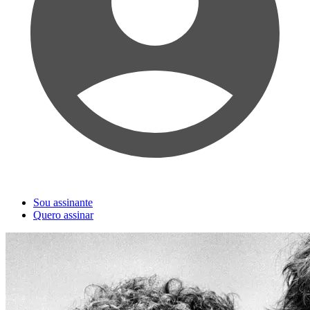
Sou assinante
Quero assinar