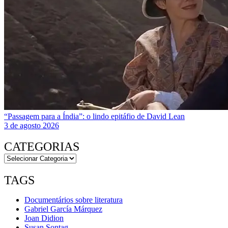
“Passagem para a Índia”: o lindo epitáfio de David Lean
3 de agosto 2026
CATEGORIAS
TAGS
Documentários sobre literatura
Gabriel García Márquez
Joan Didion
Susan Sontag