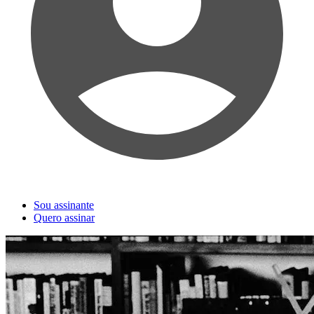
Sou assinante
Quero assinar