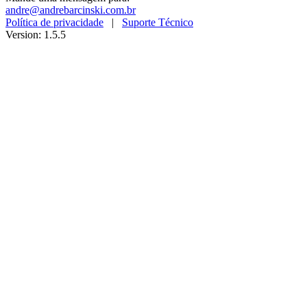
andre@andrebarcinski.com.br
Política de privacidade
|
Suporte Técnico
Version: 1.5.5