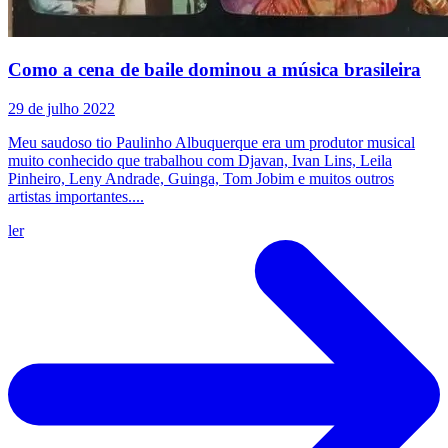
Como a cena de baile dominou a música brasileira
29 de julho 2022
Meu saudoso tio Paulinho Albuquerque era um produtor musical
muito conhecido que trabalhou com Djavan, Ivan Lins, Leila
Pinheiro, Leny Andrade, Guinga, Tom Jobim e muitos outros
artistas importantes....
ler