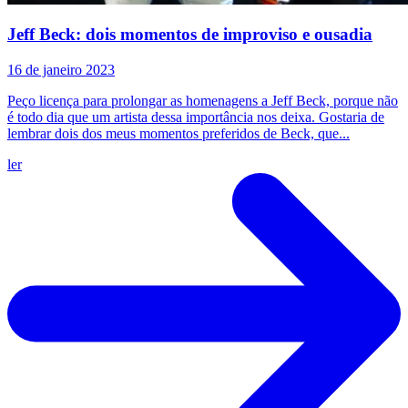
Jeff Beck: dois momentos de improviso e ousadia
16 de janeiro 2023
Peço licença para prolongar as homenagens a Jeff Beck, porque não
é todo dia que um artista dessa importância nos deixa. Gostaria de
lembrar dois dos meus momentos preferidos de Beck, que...
ler