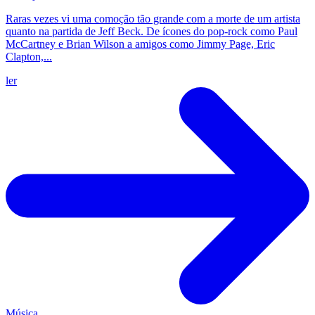
Raras vezes vi uma comoção tão grande com a morte de um artista
quanto na partida de Jeff Beck. De ícones do pop-rock como Paul
McCartney e Brian Wilson a amigos como Jimmy Page, Eric
Clapton,...
ler
Música