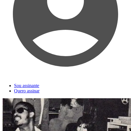
Sou assinante
Quero assinar