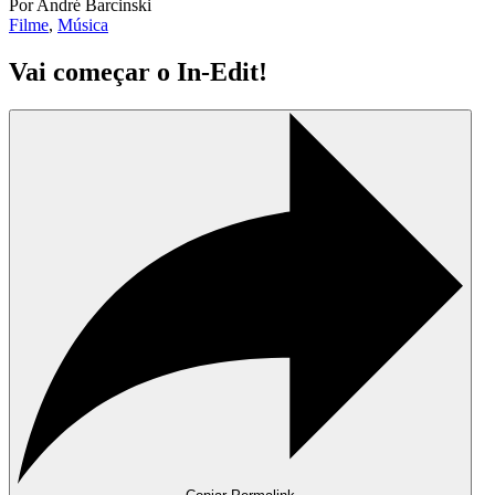
Por André Barcinski
Filme
,
Música
Vai começar o In-Edit!