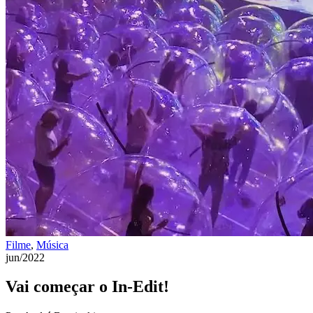
Filme
,
Música
jun/2022
Vai começar o In-Edit!