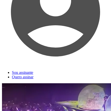
Sou assinante
Quero assinar