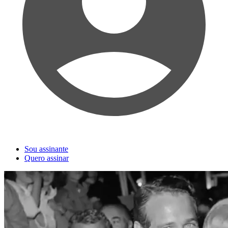
Sou assinante
Quero assinar