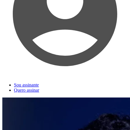
Sou assinante
Quero assinar